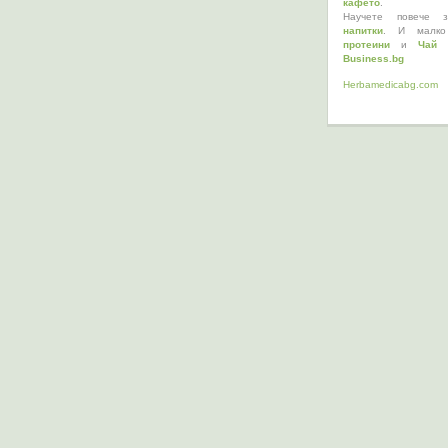
кафето
.
Научете повече з
напитки
. И малко
протеини
и
Чай 
Business.bg
Herbamedicabg.com