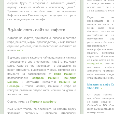
енергия. Други го свързват с названието „кахва“,
страница можете 
всичко, което ви е 
идващо също от арабски и означаващо „вино“.
за да развивате биз
Третата версия е на база името на провинция
Каффа в южна Етиопия, където и до днес из горите
Една от най-
се среща диворастящо кафе.
развиващите се к
пазара на кафе в
Геник кафе реш
Bg-kafe.com - сайт за кафето
Фирмата осъществ
дистрибуция на ня
История на кафето, приготовяне, видове и сортове
популярните ма
кафе, рецепти, марки, производители, и още много в
разполага с богато 
професион
един нов уеб сайт, изцяло посветен на любимото на
полупрофесион
всички
кафе
.
машини, осигуряв
сервизно обслужване
В днешно време кафето е най-популярната напитка
се с дейността на Ге
- ежедневно в света се изпиват над 1 млрд. чаши
www.genik.eu
Ако ис
кафе. Кафе се пие навсякъде - в заведения, на
постоянно инфо
работното място, в движение, у дома. Приготвя се с
актуалните промоц
помощта на разнообразие от
кафе машини
:
кафе машини, след
професионални
еспресо машини
,
вендинг
страницата на Геник.
машини
и автомати, инстантни
машини за
Магазин за кафе Co
Нескафе
и топли напитки, машини с кафе на
Shop.BG
капсули, различни видове кафе машини за дома, а
често и на ръка.
От скоро голяма 
придобива електро
Още по темата в
Портала за кафето
.
за кафе машини, 
Coffee-Shop.BG. Съ
имат амбицията да п
Има много теории за влиянието на кафето върху
електронната
човешкия организъм. Например италиански