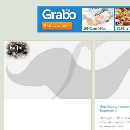
Кафе
Нов бранд италиан
Боромео
От януари 2018г. в 
може да откриете Ca
висококачеств