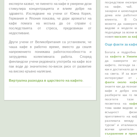
посредством ексепре
експерти казват, че пиенето на кафе в умерени дози
на кафе, чай, ко
стимулира концентрацията и влияе добре на
захарни и шоколадов
здравето. Изследване на учени от Южна Корея,
дома или работно
Германия и Япония показва, че дори ароматът на
клиента. В Coff
кафе помага на мозъка да се справи с
можете да намерит
видове и модели к
последствията от стреса, предизвикан от
подходящи за всеки в
недоспиване.
новия
магазин за ка
Други учени от Великобритания са установили, че
Още факти за каф
чаша кафе в работно време, вместо да сваля
напрежението понижава работоспособността и
Богата и подробна
затруднява колективната работа. Според
за
кафето в Уикип
да намерите ис
финландски учени редовната употреба на кафе все
кафето, легенди за 
пак води до значително по-висок риск от развитие
как е достигнало до 
на високо кръвно налягане.
на света. И за всич
интересуват от
Виртуална разходка в царството на кафето
.
факти около кафе
знаете как да позна
кафе е добро или
разберете как го пи
посетете тази 
посветена на
кафе
това какви видове и
всъщност физ
приготвянето на каф
разликата между 
турски” и италианск
всички ценители-
съхранение и приг