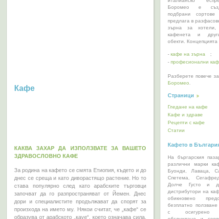
италианско есп
Боромео е съз
подбрани сортове
предлага в разфасов
зърна за хотели, 
кафенета и други
обекти. Концепцията 
-
кафе на зърна
;
-
професионални ка
Разберете повече за
Боромео
.
Кафе
Страници
Гледане на кафе
Кафе и здраве
Рецепти с кафе
Статии
Кафето в Българи
КАКВА ЗАХАР ДА ИЗПОЛЗВАТЕ ЗА ВАШЕТО
ЗДРАВОСЛОВНО КАФЕ
На бъргарския паз
различни марки ка
За родина на кафето се смята Етиопия, където и до
Буонди, Лаваца, Ca
Спетема, Сегафре
днес се среща и като диворастящо растение. Но то
Долче Густо и д
става популярно след като арабските търговци
дистрибутори на каф
започват да го разпространяват от Йемен. Днес
обикновено пред
дори и специалистите продължават да спорят за
безплатно ползван
произхода на името му. Някои считат, че „кафе“ се
с осигурено т
образува от арабското „кауе“, което означава сила,
обслужване и серв